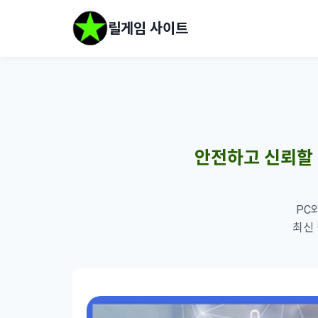
릴게임 사이트
안전하고 신뢰할 
PC
최신 