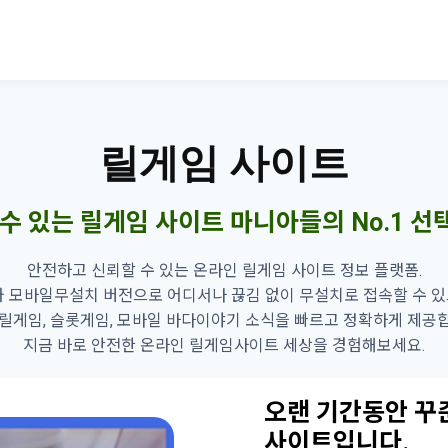
릴게임 사이트
수 있는 릴게임 사이트 마니아들의 No.1 선
안전하고 신뢰할 수 있는 온라인 릴게임 사이트 정보 플랫폼.
와 모바일무설치 버전으로 어디서나 끊김 없이 무설치로 접속할 수 있
릴게임, 슬롯게임, 모바일 바다이야기 소식을 빠르고 정확하게 제공
지금 바로 안전한 온라인 릴게임사이트 세상을 경험해보세요.
오랜 기간동안 꾸
사이트입니다.