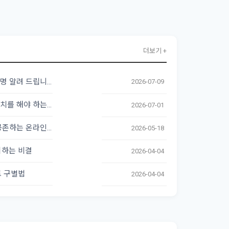
더보기 +
무설치 릴게임이 좋은 이유 설명 알려 드립니다
2026-07-09
안전한 릴게임 추천시 왜 무설치를 해야 하는지 알려 드립니다
2026-07-01
릴게임이란? 재미와 전략이 공존하는 온라인 게임의 세계
2026-05-18
지하는 비결
2026-04-04
트 구별법
2026-04-04