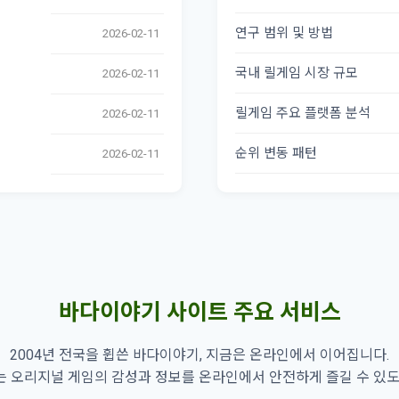
연구 범위 및 방법
2026-02-11
국내 릴게임 시장 규모
2026-02-11
릴게임 주요 플랫폼 분석
2026-02-11
순위 변동 패턴
2026-02-11
바다이야기 사이트 주요 서비스
2004년 전국을 휩쓴 바다이야기, 지금은 온라인에서 이어집니다.
 오리지널 게임의 감성과 정보를 온라인에서 안전하게 즐길 수 있도