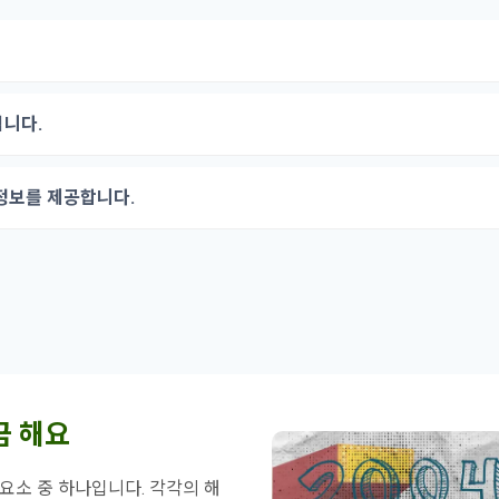
니다.
정보를 제공합니다.
금 해요
요소 중 하나입니다. 각각의 해