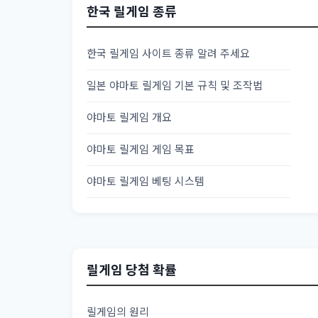
한국 릴게임 종류
한국 릴게임 사이트 종류 알려 주세요
일본 야마토 릴게임 기본 규칙 및 조작법
야마토 릴게임 개요
야마토 릴게임 게임 목표
야마토 릴게임 베팅 시스템
릴게임 당첨 확률
릴게임의 원리