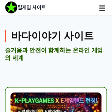
릴게임 사이트
☰
바다이야기 사이트
즐거움과 안전이 함께하는 온라인 게임
의 세계