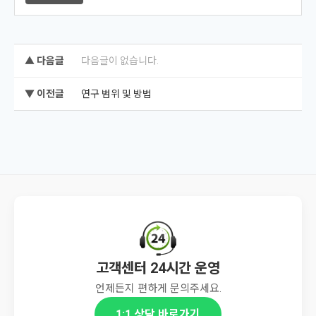
▲ 다음글
다음글이 없습니다.
▼ 이전글
연구 범위 및 방법
고객센터 24시간 운영
언제든지 편하게 문의주세요.
1:1 상담 바로가기