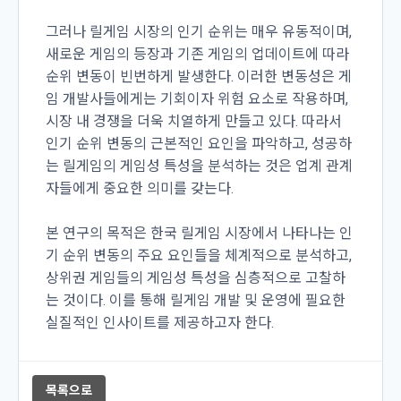
그러나 릴게임 시장의 인기 순위는 매우 유동적이며,
새로운 게임의 등장과 기존 게임의 업데이트에 따라
순위 변동이 빈번하게 발생한다. 이러한 변동성은 게
임 개발사들에게는 기회이자 위험 요소로 작용하며,
시장 내 경쟁을 더욱 치열하게 만들고 있다. 따라서
인기 순위 변동의 근본적인 요인을 파악하고, 성공하
는 릴게임의 게임성 특성을 분석하는 것은 업계 관계
자들에게 중요한 의미를 갖는다.
본 연구의 목적은 한국 릴게임 시장에서 나타나는 인
기 순위 변동의 주요 요인들을 체계적으로 분석하고,
상위권 게임들의 게임성 특성을 심층적으로 고찰하
는 것이다. 이를 통해 릴게임 개발 및 운영에 필요한
실질적인 인사이트를 제공하고자 한다.
목록으로