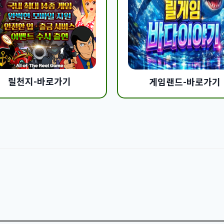
릴천지-바로가기
게임랜드-바로가기