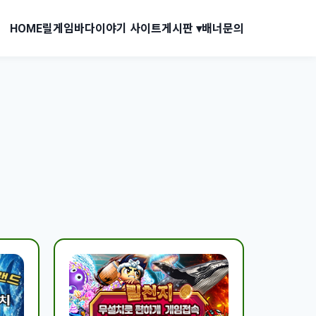
HOME
릴게임
바다이야기 사이트
게시판 ▾
배너문의