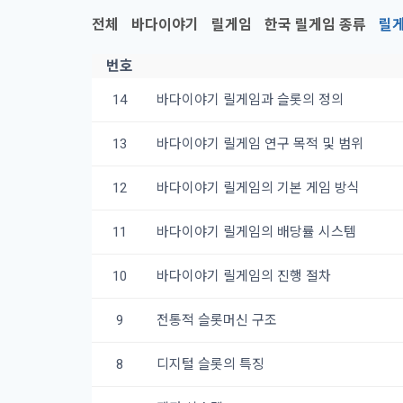
전체
바다이야기
릴게임
한국 릴게임 종류
릴게
번호
14
바다이야기 릴게임과 슬롯의 정의
13
바다이야기 릴게임 연구 목적 및 범위
12
바다이야기 릴게임의 기본 게임 방식
11
바다이야기 릴게임의 배당률 시스템
10
바다이야기 릴게임의 진행 절차
9
전통적 슬롯머신 구조
8
디지털 슬롯의 특징