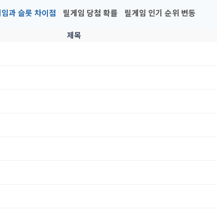
임과 슬롯 차이점
릴게임 당첨 확률
릴게임 인기 순위 변동
제목