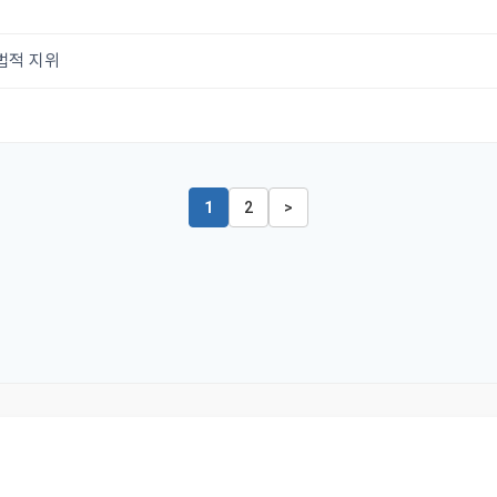
법적 지위
1
2
>