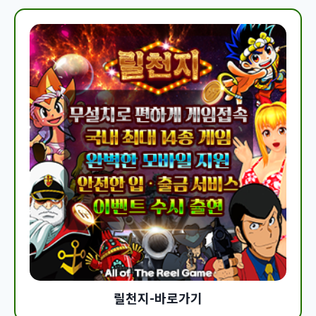
릴천지-바로가기