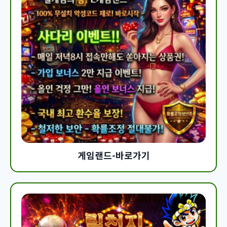
게임랜드-바로가기