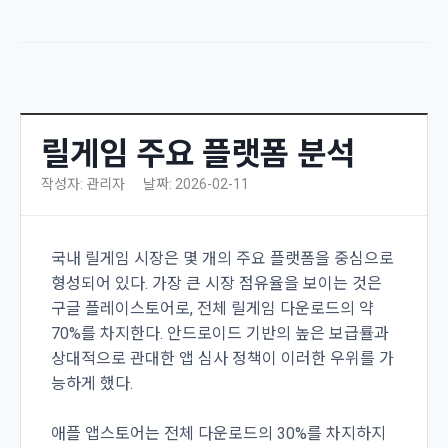
릴게임 주요 플랫폼 분석
작성자: 관리자
날짜: 2026-02-11
국내 릴게임 시장은 몇 개의 주요 플랫폼을 중심으로
형성되어 있다. 가장 큰 시장 점유율을 보이는 것은
구글 플레이스토어로, 전체 릴게임 다운로드의 약
70%를 차지한다. 안드로이드 기반의 높은 보급률과
상대적으로 관대한 앱 심사 정책이 이러한 우위를 가
능하게 했다.
애플 앱스토어는 전체 다운로드의 30%를 차지하지