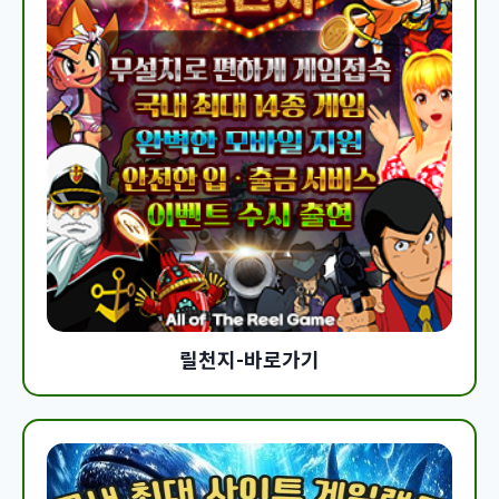
릴천지-바로가기