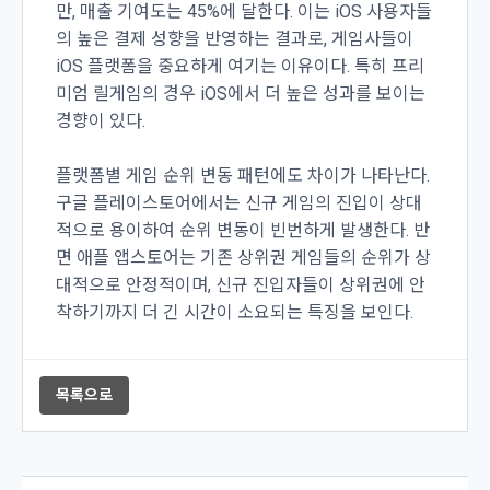
만, 매출 기여도는 45%에 달한다. 이는 iOS 사용자들
의 높은 결제 성향을 반영하는 결과로, 게임사들이
iOS 플랫폼을 중요하게 여기는 이유이다. 특히 프리
미엄 릴게임의 경우 iOS에서 더 높은 성과를 보이는
경향이 있다.
플랫폼별 게임 순위 변동 패턴에도 차이가 나타난다.
구글 플레이스토어에서는 신규 게임의 진입이 상대
적으로 용이하여 순위 변동이 빈번하게 발생한다. 반
면 애플 앱스토어는 기존 상위권 게임들의 순위가 상
대적으로 안정적이며, 신규 진입자들이 상위권에 안
착하기까지 더 긴 시간이 소요되는 특징을 보인다.
목록으로