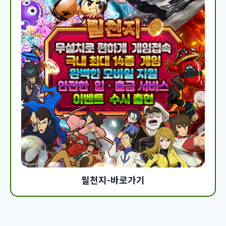
릴천지-바로가기