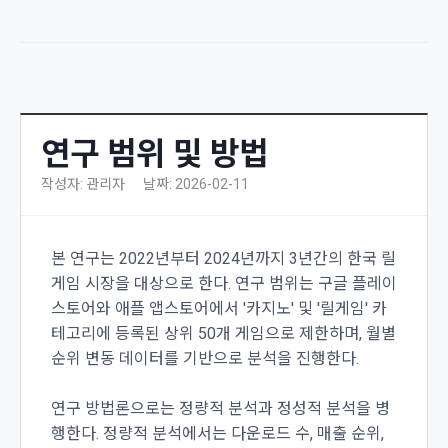
연구 범위 및 방법
작성자: 관리자
날짜: 2026-02-11
본 연구는 2022년부터 2024년까지 3년간의 한국 릴
게임 시장을 대상으로 한다. 연구 범위는 구글 플레이
스토어와 애플 앱스토어에서 '카지노' 및 '릴게임' 카
테고리에 등록된 상위 50개 게임으로 제한하며, 월별
순위 변동 데이터를 기반으로 분석을 진행한다.
연구 방법론으로는 정량적 분석과 정성적 분석을 병
행한다. 정량적 분석에서는 다운로드 수, 매출 순위,