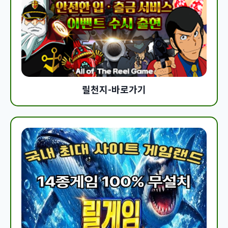
릴천지-바로가기