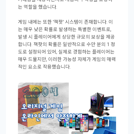
는 역할을 했습니다.
게임 내에는 또한 '잭팟' 시스템이 존재합니다. 이
는 매우 낮은 확률로 발생하는 특별한 이벤트로,
발생 시 플레이어에게 상당한 규모의 보상을 제공
합니다. 잭팟의 확률은 일반적으로 수만 분의 1 정
도로 설정되어 있어, 실제로 경험하는 플레이어는
매우 드물지만, 이러한 가능성 자체가 게임의 매력
적인 요소로 작용했습니다.