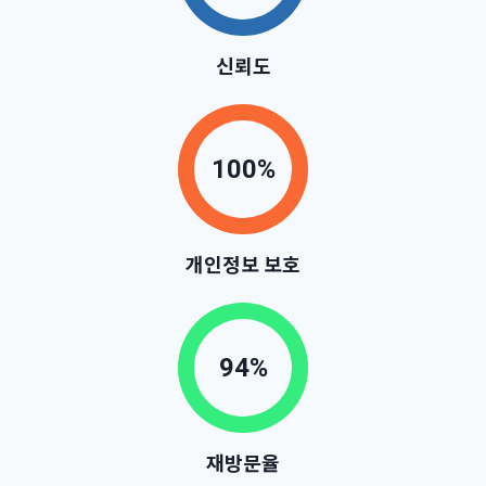
신뢰도
개인정보 보호
재방문율