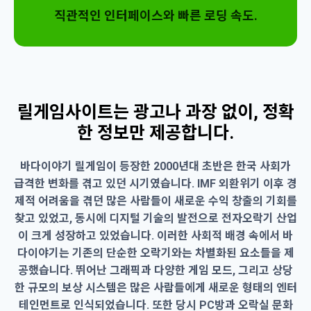
직관적인 인터페이스와 빠른 로딩 속도.
릴게임사이트는 광고나 과장 없이, 정확
한 정보만 제공합니다.
바다이야기 릴게임이 등장한 2000년대 초반은 한국 사회가
급격한 변화를 겪고 있던 시기였습니다. IMF 외환위기 이후 경
제적 어려움을 겪던 많은 사람들이 새로운 수익 창출의 기회를
찾고 있었고, 동시에 디지털 기술의 발전으로 전자오락기 산업
이 크게 성장하고 있었습니다. 이러한 사회적 배경 속에서 바
다이야기는 기존의 단순한 오락기와는 차별화된 요소들을 제
공했습니다. 뛰어난 그래픽과 다양한 게임 모드, 그리고 상당
한 규모의 보상 시스템은 많은 사람들에게 새로운 형태의 엔터
테인먼트로 인식되었습니다. 또한 당시 PC방과 오락실 문화