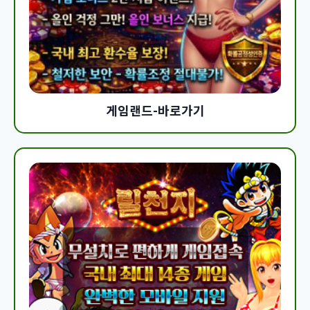
게임랜드-바로가기