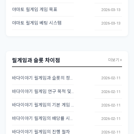
야마토 릴게임 게임 목표
2026-03-13
야마토 릴게임 베팅 시스템
2026-03-13
릴게임과 슬롯 차이점
더보기 +
바다이야기 릴게임과 슬롯의 정의
2026-02-11
바다이야기 릴게임 연구 목적 및 범위
2026-02-11
바다이야기 릴게임의 기본 게임 방식
2026-02-11
바다이야기 릴게임의 배당률 시스템
2026-02-11
바다이야기 릴게임의 진행 절차
2026-02-11