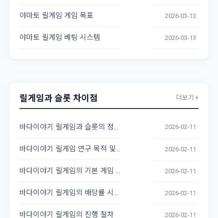
야마토 릴게임 게임 목표
2026-03-13
야마토 릴게임 베팅 시스템
2026-03-13
릴게임과 슬롯 차이점
더보기 +
바다이야기 릴게임과 슬롯의 정의
2026-02-11
바다이야기 릴게임 연구 목적 및 범위
2026-02-11
바다이야기 릴게임의 기본 게임 방식
2026-02-11
바다이야기 릴게임의 배당률 시스템
2026-02-11
바다이야기 릴게임의 진행 절차
2026-02-11