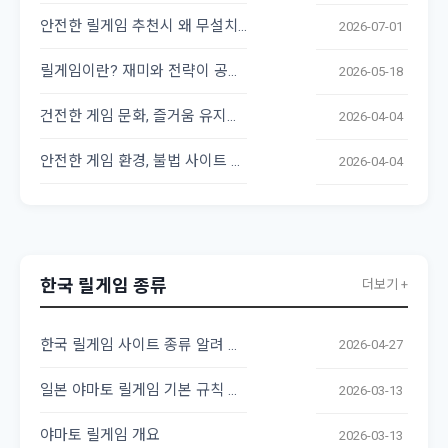
안전한 릴게임 추천시 왜 무설치를 해야 하는지 알려 드립니다
2026-07-01
릴게임이란? 재미와 전략이 공존하는 온라인 게임의 세계
2026-05-18
건전한 게임 문화, 즐거움 유지하는 비결
2026-04-04
안전한 게임 환경, 불법 사이트 구별법
2026-04-04
한국 릴게임 종류
더보기 +
한국 릴게임 사이트 종류 알려 주세요
2026-04-27
일본 야마토 릴게임 기본 규칙 및 조작법
2026-03-13
야마토 릴게임 개요
2026-03-13