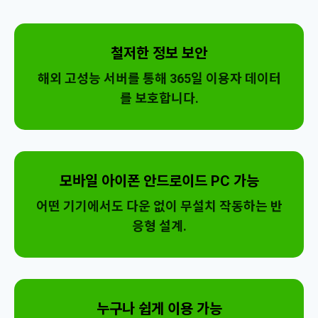
철저한 정보 보안
해외 고성능 서버를 통해 365일 이용자 데이터
를 보호합니다.
모바일 아이폰 안드로이드 PC 가능
어떤 기기에서도 다운 없이 무설치 작동하는 반
응형 설계.
누구나 쉽게 이용 가능