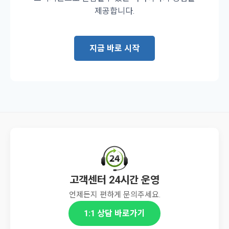
제공합니다.
지금 바로 시작
고객센터 24시간 운영
언제든지 편하게 문의주세요.
1:1 상담 바로가기