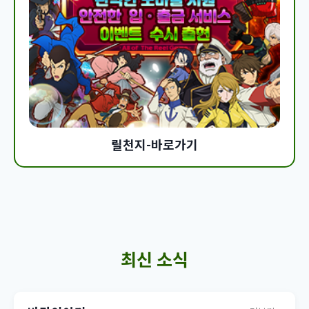
릴천지-바로가기
최신 소식