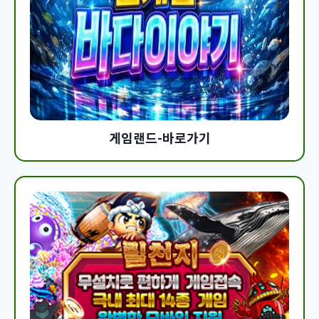
게임랜드-바로가기