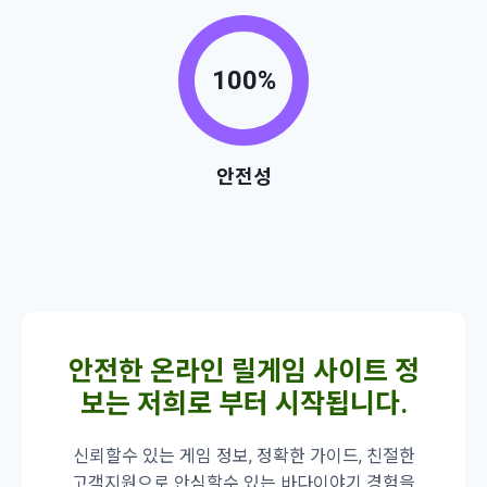
안전성
안전한 온라인 릴게임 사이트 정
보는 저희로 부터 시작됩니다.
신뢰할수 있는 게임 정보, 정확한 가이드, 친절한
고객지원으로 안심할수 있는 바다이야기 경험을