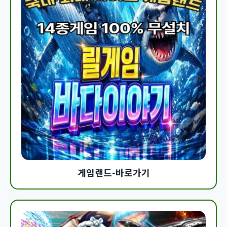
게임랜드-바로가기