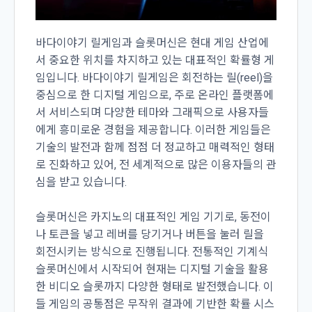
바다이야기 릴게임과 슬롯머신은 현대 게임 산업에
서 중요한 위치를 차지하고 있는 대표적인 확률형 게
임입니다. 바다이야기 릴게임은 회전하는 릴(reel)을
중심으로 한 디지털 게임으로, 주로 온라인 플랫폼에
서 서비스되며 다양한 테마와 그래픽으로 사용자들
에게 흥미로운 경험을 제공합니다. 이러한 게임들은
기술의 발전과 함께 점점 더 정교하고 매력적인 형태
로 진화하고 있어, 전 세계적으로 많은 이용자들의 관
심을 받고 있습니다.
슬롯머신은 카지노의 대표적인 게임 기기로, 동전이
나 토큰을 넣고 레버를 당기거나 버튼을 눌러 릴을
회전시키는 방식으로 진행됩니다. 전통적인 기계식
슬롯머신에서 시작되어 현재는 디지털 기술을 활용
한 비디오 슬롯까지 다양한 형태로 발전했습니다. 이
들 게임의 공통점은 무작위 결과에 기반한 확률 시스