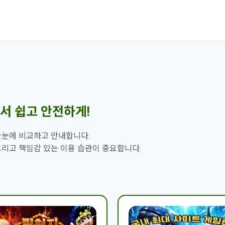
서 쉽고 안전하게!
 한눈에 비교하고 안내합니다.
그리고 책임감 있는 이용 습관이 중요합니다.