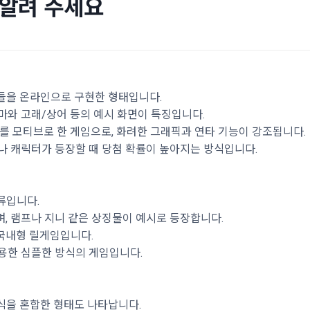
 알려 주세요
들을 온라인으로 구현한 형태입니다.
마와 고래/상어 등의 예시 화면이 특징입니다.
즈를 모티브로 한 게임으로, 화려한 그래픽과 연타 기능이 강조됩니다.
나 캐릭터가 등장할 때 당첨 확률이 높아지는 방식입니다.
류입니다.
, 램프나 지니 같은 상징물이 예시로 등장합니다.
국내형 릴게임입니다.
용한 심플한 방식의 게임입니다.
식을 혼합한 형태도 나타납니다.