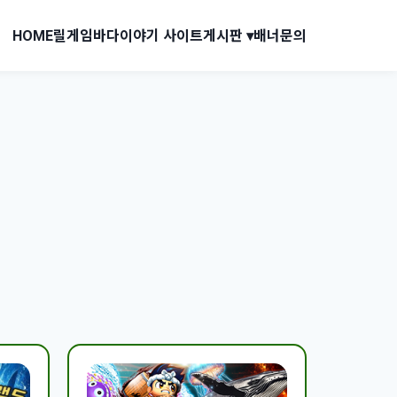
HOME
릴게임
바다이야기 사이트
게시판 ▾
배너문의