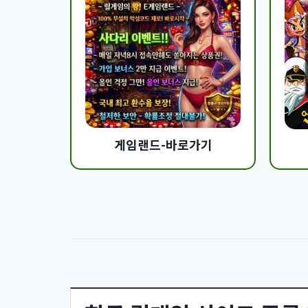
게임랜드-바로가기