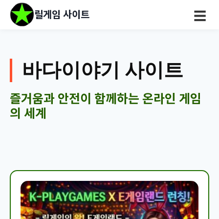
릴게임 사이트
☰
바다이야기 사이트
즐거움과 안전이 함께하는 온라인 게임
의 세계