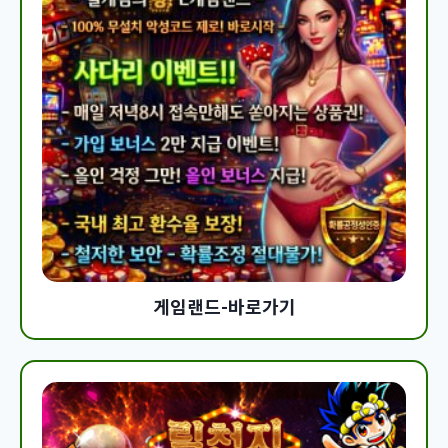
게임랜드-바로가기