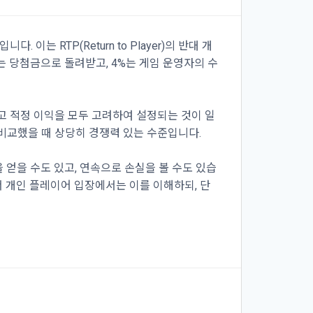
는 RTP(Return to Player)의 반대 개
는 당첨금으로 돌려받고, 4%는 게임 운영자의 수
고 적정 이익을 모두 고려하여 설정되는 것이 일
 비교했을 때 상당히 경쟁력 있는 수준입니다.
 얻을 수도 있고, 연속으로 손실을 볼 수도 있습
 개인 플레이어 입장에서는 이를 이해하되, 단