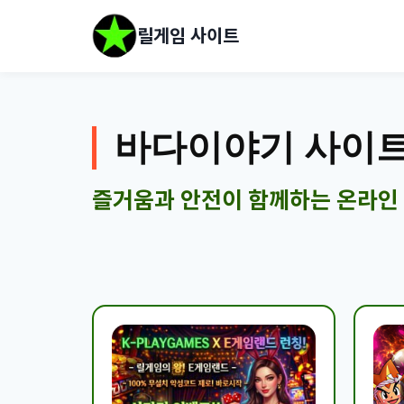
릴게임 사이트
바다이야기 사이
즐거움과 안전이 함께하는 온라인