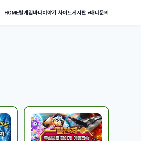
HOME
릴게임
바다이야기 사이트
게시판 ▾
배너문의