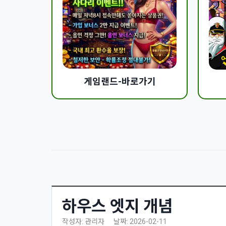
게임랜드-바로가기
하우스 엣지 개념
작성자: 관리자
날짜: 2026-02-11