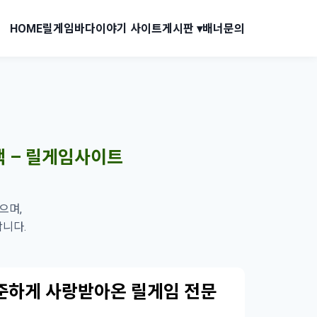
HOME
릴게임
바다이야기 사이트
게시판 ▾
배너문의
택 – 릴게임사이트
으며,
합니다.
준하게 사랑받아온 릴게임 전문