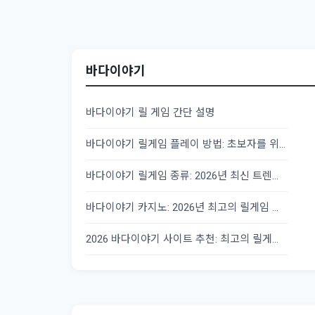
바다이야기
바다이야기 릴 게임 간단 설명
바다이야기 릴게임 플레이 방법: 초보자를 위한 완벽 가이드
바다이야기 릴게임 종류: 2026년 최신 트렌드 완벽 분석
바다이야기 카지노: 2026년 최고의 릴게임 사이트 가이드
2026 바다이야기 사이트 추천: 최고의 릴게임 찾기