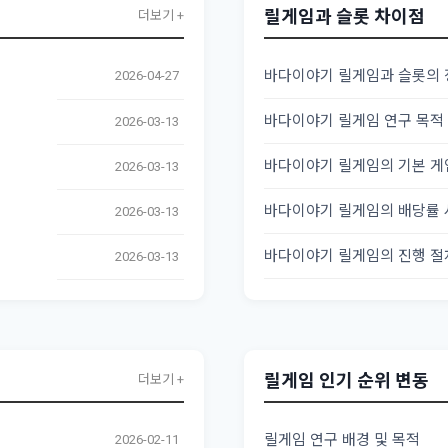
릴게임과 슬롯 차이점
더보기 +
바다이야기 릴게임과 슬롯의 
2026-04-27
바다이야기 릴게임 연구 목적 
2026-03-13
바다이야기 릴게임의 기본 게
2026-03-13
바다이야기 릴게임의 배당률
2026-03-13
바다이야기 릴게임의 진행 절
2026-03-13
릴게임 인기 순위 변동
더보기 +
릴게임 연구 배경 및 목적
2026-02-11