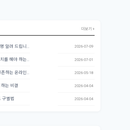
더보기 +
무설치 릴게임이 좋은 이유 설명 알려 드립니다
2026-07-09
안전한 릴게임 추천시 왜 무설치를 해야 하는지 알려 드립니다
2026-07-01
릴게임이란? 재미와 전략이 공존하는 온라인 게임의 세계
2026-05-18
지하는 비결
2026-04-04
트 구별법
2026-04-04