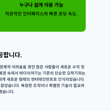
누구나 쉽게 이용 가능
직관적인 인터페이스와 빠른 로딩 속도.
공합니다.
 경제적 어려움을 겪던 많은 사람들이 새로운 수익 창
 배경 속에서 바다이야기는 기존의 단순한 오락기와는
들에게 새로운 형태의 엔터테인먼트로 인식되었습니다.
리잡았습니다. 복잡한 조작이나 특별한 기술이 필요하
여했습니다.