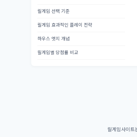
릴게임 선택 기준
릴게임 효과적인 플레이 전략
하우스 엣지 개념
릴게임별 당첨률 비교
릴게임사이트는