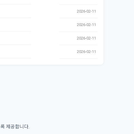
2026-02-11
2026-02-11
2026-02-11
2026-02-11
록 제공합니다.