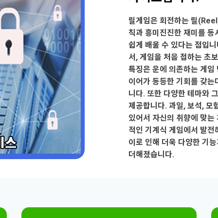
릴게임은 회전하는 릴(Reel
칙과 흥미진진한 재미를 동시
쉽게 배울 수 있다는 점입니
서, 게임을 처음 접하는 초
특징은 운에 의존하는 게임 
이어가 동등한 기회를 갖는
니다. 또한 다양한 테마와
제공합니다. 과일, 보석, 
있어서 자신의 취향에 맞는 
적인 기계식 게임에서 발전
이로 인해 더욱 다양한 기
더해졌습니다.